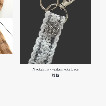
Nyckelring / väsksmycke Lace
Ord.
79 kr
pris