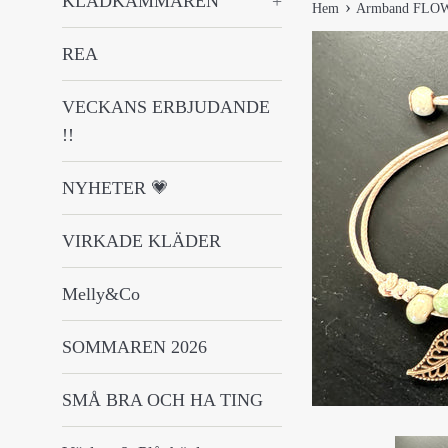
KLÄDKAMMAREN
+
›
Hem
Armband FLO
REA
VECKANS ERBJUDANDE
!!
NYHETER 💗
VIRKADE KLÄDER
Melly&Co
SOMMAREN 2026
SMÅ BRA OCH HA TING