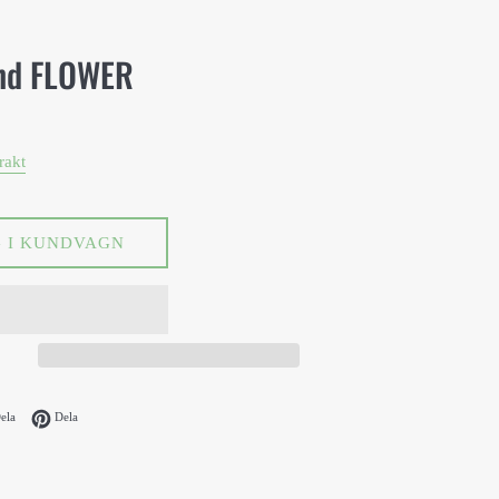
nd FLOWER
rakt
 I KUNDVAGN
Facebook
Dela på Twitter
Spara på Pinterest
ela
Dela