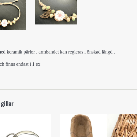
d keramik pärlor , armbandet kan regleras i önskad längd .
h finns endast i 1 ex
gillar