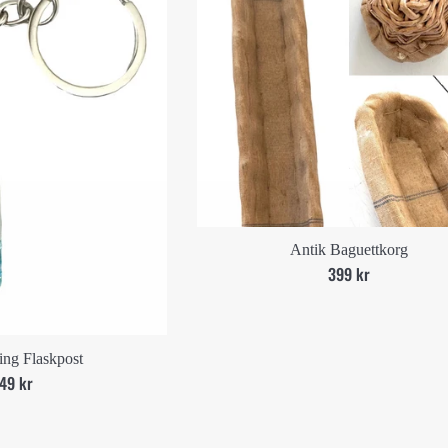
Antik Baguettkorg
Ord.
399 kr
pris
ing Flaskpost
Ord.
49 kr
pris