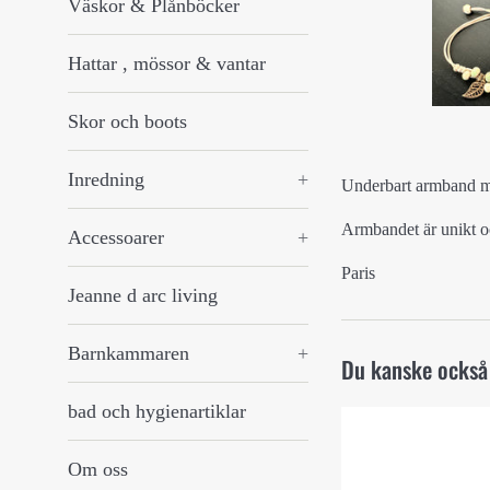
Väskor & Plånböcker
Hattar , mössor & vantar
Skor och boots
Inredning
+
Underbart armband me
Armbandet är unikt oc
Accessoarer
+
Paris
Jeanne d arc living
Barnkammaren
+
Du kanske också 
bad och hygienartiklar
Om oss