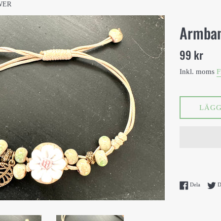
WER
Armba
Ord.
99 kr
pris
Inkl. moms
F
LÄGG
Dela på 
Dela
D