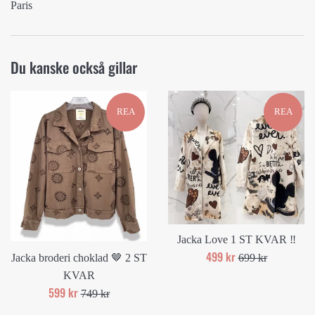
Paris
Du kanske också gillar
REA
REA
Jacka Love 1 ST KVAR ‼️
Reapris
499 kr
Ord.
Jacka broderi choklad 🤎 2 ST
699 kr
pris
KVAR
Reapris
599 kr
Ord.
749 kr
pris