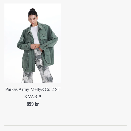
Parkas Army Melly&Co 2 ST
KVAR ‼️
Ord.
899 kr
pris