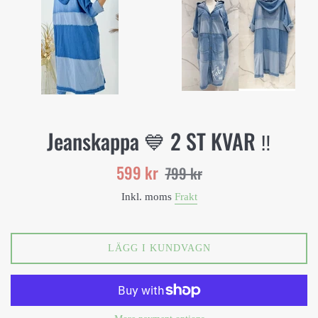
Jeanskappa 💙 2 ST KVAR ‼️
Reapris
Ord.
599 kr
799 kr
pris
Inkl. moms
Frakt
LÄGG I KUNDVAGN