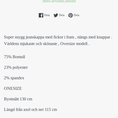
More payment options
Dela på Facebook
Dela på Twitter
Spara på Pinterest
Dela
Dela
Dela
Super snygg jeanskappa med fickor i fram , stängs med knappar .
Världens mjukaste och skönaste , Oversize modell .
75% Bomull
23% polyester
2% spandex
ONESIZE
Bystmått 130 cm
Längd från axel och ner 115 cm