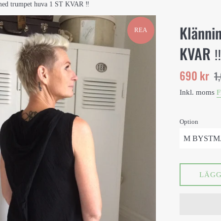
med trumpet huva 1 ST KVAR ‼️
Klänni
REA
KVAR ‼
Reapris
Ord
690 kr
1
pri
Inkl. moms
F
Option
LÄGG