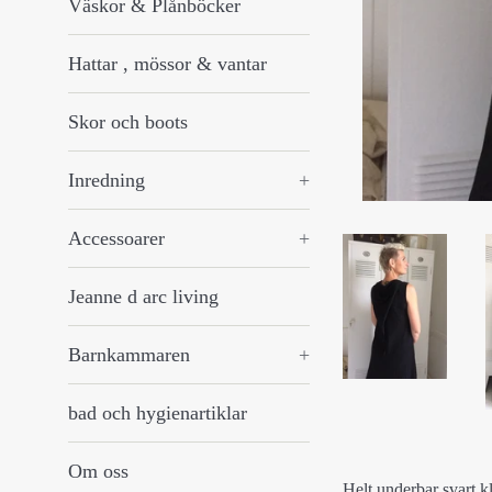
Väskor & Plånböcker
Hattar , mössor & vantar
Skor och boots
Inredning
+
Accessoarer
+
Jeanne d arc living
Barnkammaren
+
bad och hygienartiklar
Om oss
Helt underbar svart 