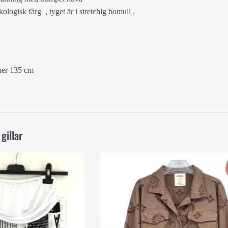
kologisk färg , tyget är i stretchig bomull .
x
 ner 135 cm
gillar