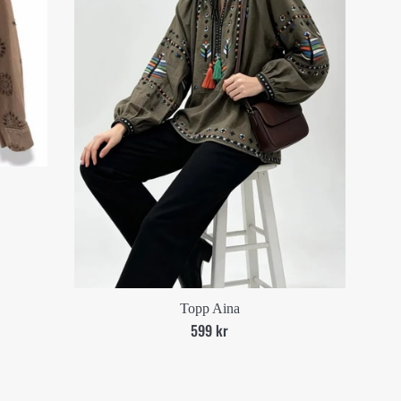
Topp Aina
Ord.
599 kr
pris