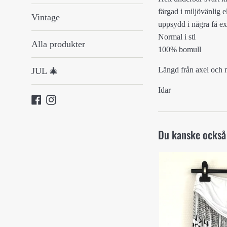
färgad i miljövänlig e
Vintage
uppsydd i några få e
Normal i stl
Alla produkter
100% bomull
Längd från axel och
JUL 🎄
Idar
Facebook
Instagram
Du kanske också 