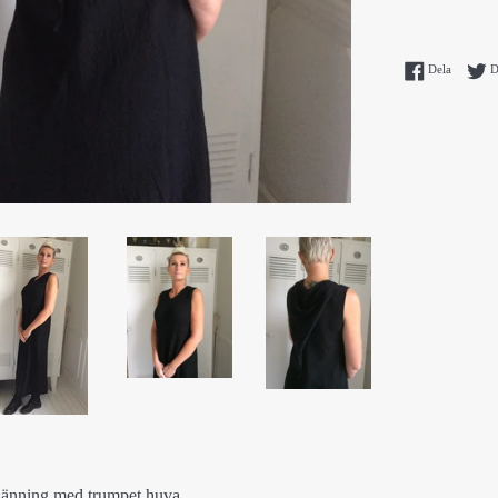
Dela på 
Dela
D
klänning med trumpet huva