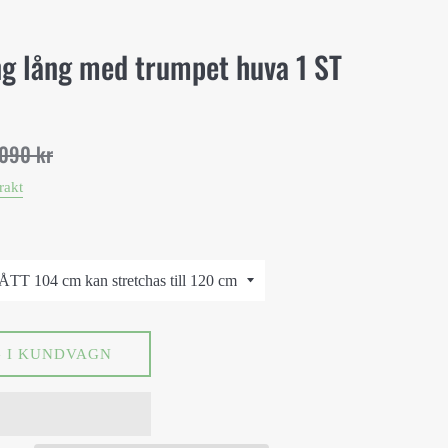
ng lång med trumpet huva 1 ST
️
.
,090 kr
s
rakt
 I KUNDVAGN