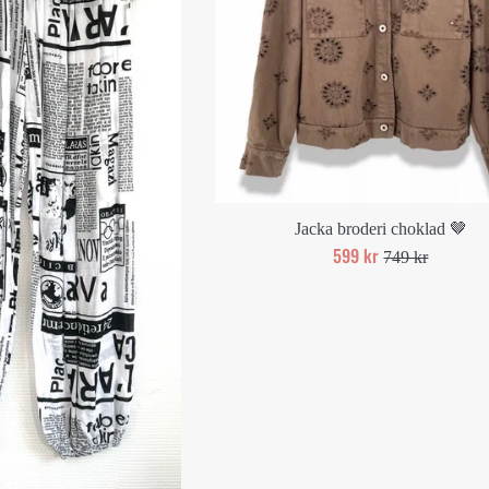
Jacka broderi choklad 🤎
Reapris
599 kr
Ord.
749 kr
pris