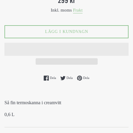
pris
Inkl. moms
Frakt
LÄGG I KUNDVAGN
Dela på Facebook
Dela på Twitter
Spara på Pinterest
Dela
Dela
Dela
Så fin termoskanna i creamvitt
0,6 L