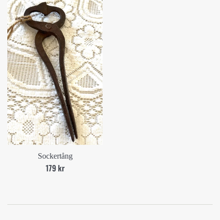
Sockertång
Ord.
179 kr
pris