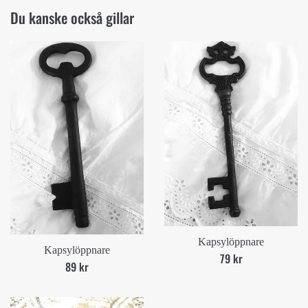
Du kanske också gillar
Kapsylöppnare
Kapsylöppnare
Ord.
79 kr
Ord.
89 kr
pris
pris