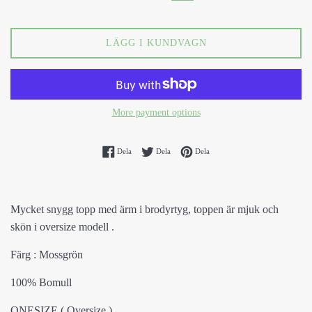
LÄGG I KUNDVAGN
More payment options
Dela på Facebook
Dela på Twitter
Spara på Pinterest
Dela
Dela
Dela
Mycket snygg topp med ärm i brodyrtyg, toppen är mjuk och
skön i oversize modell .
Färg : Mossgrön
100% Bomull
ONESIZE ( Oversize )