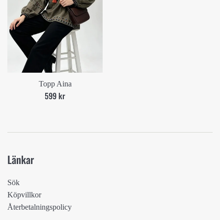
Topp Aina
Ord.
599 kr
pris
Länkar
Sök
Köpvillkor
Återbetalningspolicy