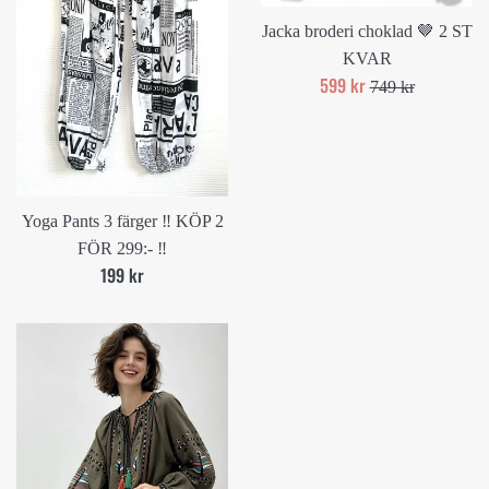
Jacka broderi choklad 🤎 2 ST
KVAR
Reapris
599 kr
Ord.
749 kr
pris
Yoga Pants 3 färger ‼️ KÖP 2
FÖR 299:- ‼️
Ord.
199 kr
pris